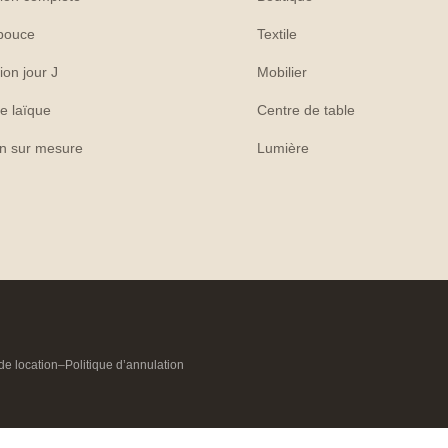
pouce
Textile
ion jour J
Mobilier
e laïque
Centre de table
on sur mesure
Lumière
de location
–
Politique d’annulation