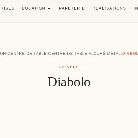
RISES
LOCATION
PAPETERIE
RÉALISATIONS
I
ION
›
CENTRE DE TABLE
›
CENTRE DE TABLE AJOURÉ MÉTAL
›
DIABO
— UNIVERS —
Diabolo
nneur
Salle
ts de rire
Une décoration à votre image
Le go