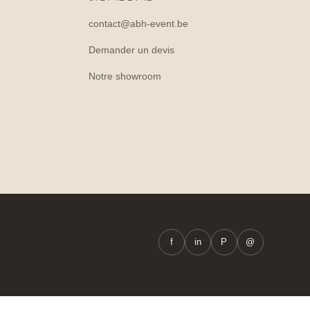
contact@abh-event.be
Demander un devis
Notre showroom
f
in
P
@