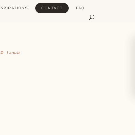
NSPIRATIONS
CONTACT
FAQ
LO
1 article
Table
Signalétique
ût du partage
Chaque détail compte