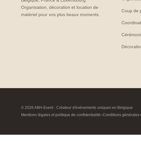
Belgique, France & Luxembourg.
Organisation, décoration et location de
Coup de 
matériel pour vos plus beaux moments.
Coordinat
Cérémoni
Décorati
© 2026 ABH-Event · Créateur d'événements uniques en Belgique
Mentions légales et politique de confidentialité
–
Conditions générales 