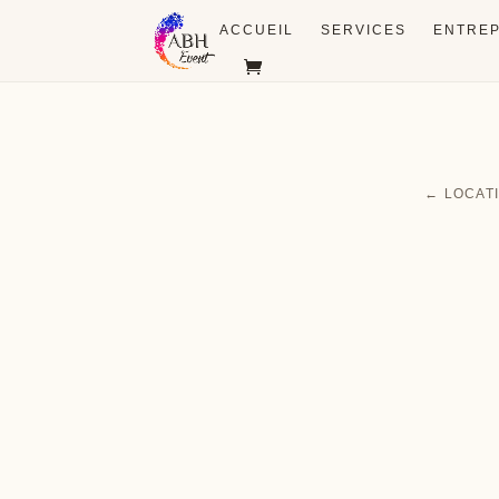
ACCUEIL
SERVICES
ENTREP
← LOCAT
Cérémonie
Vin d'ho
L'union, l'instant émotion
Les premiers écla