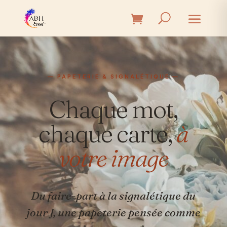
— PAPETERIE & SIGNALÉTIQUE —
Chaque mot,
chaque carte,
à
votre image
Du faire-part à la signalétique du
jour J, une papeterie pensée comme