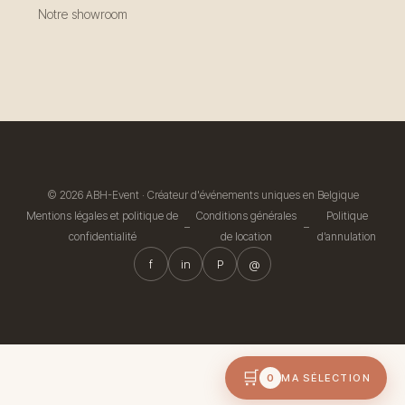
Notre showroom
© 2026 ABH-Event · Créateur d'événements uniques en Belgique
Mentions légales et politique de
Conditions générales
Politique
–
–
confidentialité
de location
d’annulation
f
in
P
@
🛒
0
MA SÉLECTION