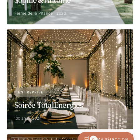
Sophie & Antoine
Ferme de la Pitance · 2023
ENTREPRISE
Soirée TotalEnergies
100 ans · 2024
🛒
0
MA SÉLECTION