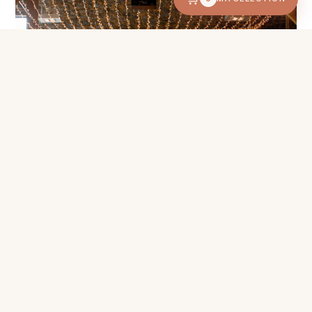
MARIAGE
Caroline & Thomas
Distillerie de Biercée · 2022