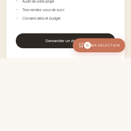
Audit de votre projet
Trois rendez-vous de suivi
Conseils déco et budget
Demander un devis →
🛒
0
MA SÉLECTION
MARIAGE
Coordination
jour J
1 150€
TVAC