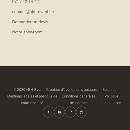
071 / 42 14 42
contact@abh-event.be
Demander un devis
Notre showroom
© 2026 ABH-Event · Créateur d'événements uniques en Belgique
Mentions légales et politique de
Conditions générales
Politique
–
–
confidentialité
de location
d’annulation
f
in
P
@