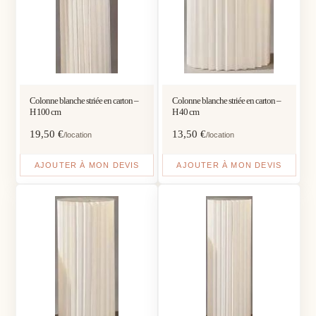
Colonne blanche striée en carton –
Colonne blanche striée en carton –
H 100 cm
H 40 cm
19,50
€
13,50
€
/location
/location
AJOUTER À MON DEVIS
AJOUTER À MON DEVIS