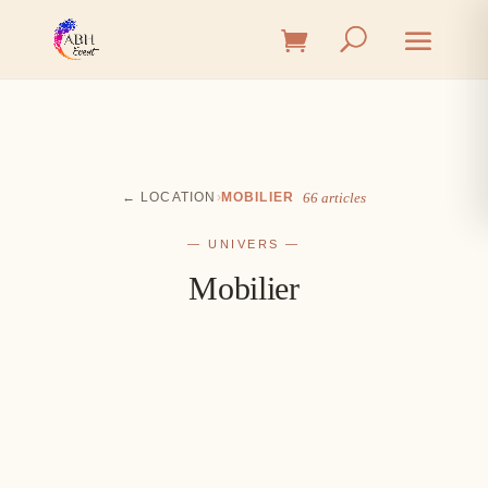
← LOCATION
›
MOBILIER
66 articles
— UNIVERS —
Mobilier
Cérémonie
Vin d'honneur
L'union, l'instant émotion
Salle
Les premiers éclats de rire
Table
Une décoration à votre image
Signalétique