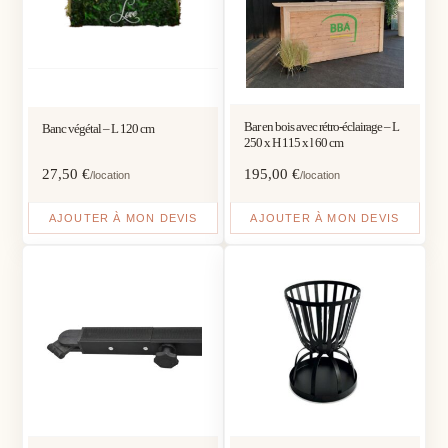
Bar en bois avec rétro-éclairage – L
Banc végétal – L 120 cm
250 x H 115 x l 60 cm
27,50
€
195,00
€
/location
/location
AJOUTER À MON DEVIS
AJOUTER À MON DEVIS