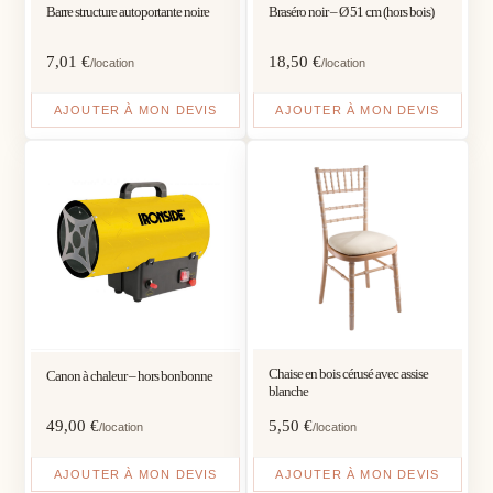
Barre structure autoportante noire
Braséro noir – Ø 51 cm (hors bois)
7,01
€
18,50
€
/location
/location
AJOUTER À MON DEVIS
AJOUTER À MON DEVIS
Chaise en bois cérusé avec assise
Canon à chaleur – hors bonbonne
blanche
49,00
€
5,50
€
/location
/location
AJOUTER À MON DEVIS
AJOUTER À MON DEVIS