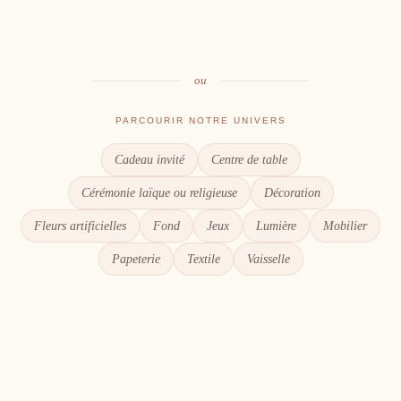
Le goût du partage
Chaque détail compte
ou
PARCOURIR NOTRE UNIVERS
Cadeau invité
Centre de table
Cérémonie laïque ou religieuse
Décoration
Fleurs artificielles
Fond
Jeux
Lumière
Mobilier
Papeterie
Textile
Vaisselle