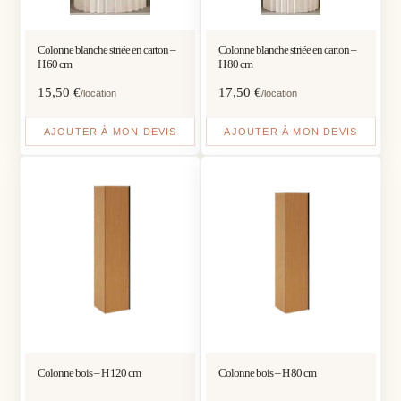
Colonne blanche striée en carton –
Colonne blanche striée en carton –
H 60 cm
H 80 cm
15,50
€
17,50
€
/location
/location
AJOUTER À MON DEVIS
AJOUTER À MON DEVIS
Colonne bois – H 120 cm
Colonne bois – H 80 cm