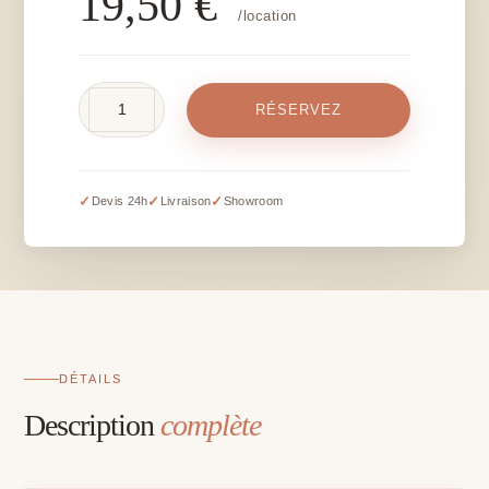
19,50
€
/location
quantité
RÉSERVEZ
de
Chevalet
doré
–
✓
✓
✓
Devis 24h
Livraison
Showroom
150
cm
DÉTAILS
Description
complète