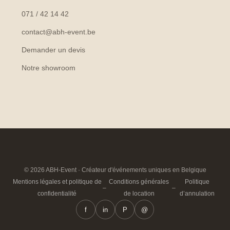
071 / 42 14 42
contact@abh-event.be
Demander un devis
Notre showroom
© 2026 ABH-Event · Créateur d'événements uniques en Belgique
Mentions légales et politique de
Conditions générales
Politique
–
–
confidentialité
de location
d’annulation
f
in
P
@