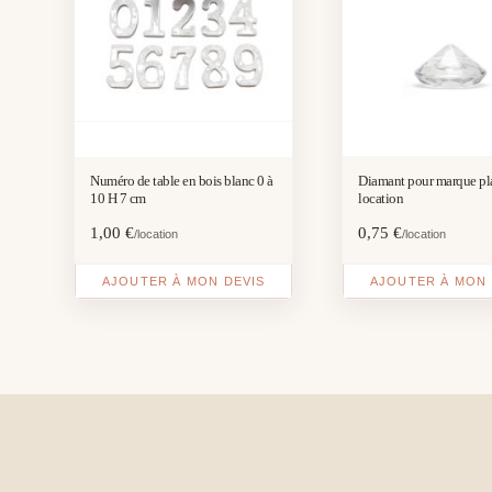
Numéro de table en bois blanc 0 à
Diamant pour marque pl
10 H 7 cm
location
1,00
€
0,75
€
/location
/location
AJOUTER À MON DEVIS
AJOUTER À MON 