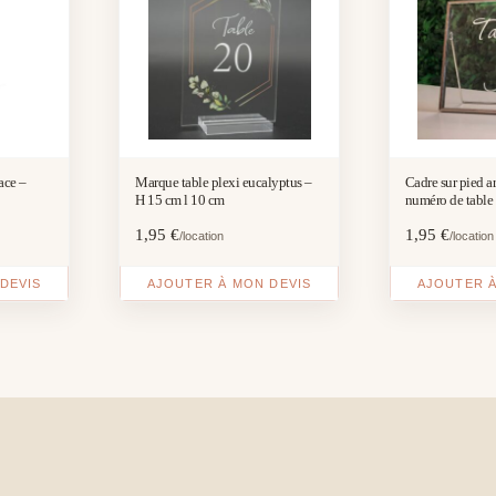
ace –
Marque table plexi eucalyptus –
Cadre sur pied a
H 15 cm l 10 cm
numéro de table 
cm
1,95
€
1,95
€
/location
/location
DEVIS
AJOUTER À MON DEVIS
AJOUTER À