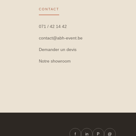
CONTACT
071 / 42 14 42
contact@abh-event.be
Demander un devis
Notre showroom
f
in
P
@