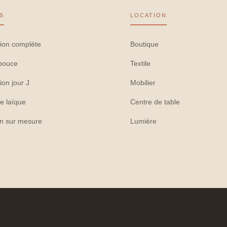
S
LOCATION
ion complète
Boutique
pouce
Textile
ion jour J
Mobilier
e laïque
Centre de table
on sur mesure
Lumière