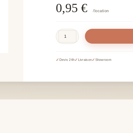
0,95
€
/location
quantité
de
Cadre
en
✓
✓
✓
Devis 24h
Livraison
Showroom
bois
10
x
15
cm
-
hors
impression