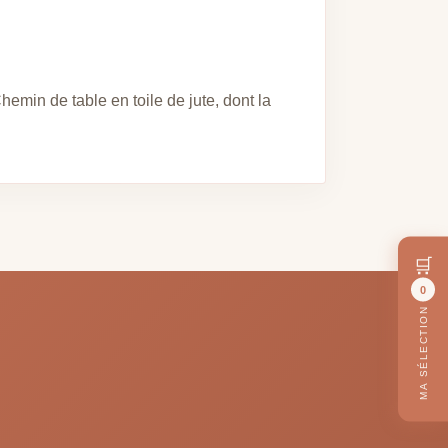
emin de table en toile de jute, dont la
🛒
0
MA SÉLECTION