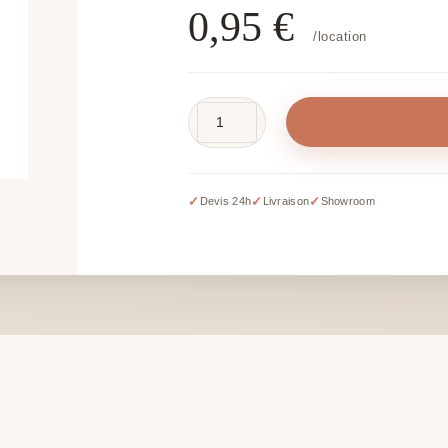
0,95
€
/location
quantité
de
Cadre
argenté
✓
✓
✓
Devis 24h
Livraison
Showroom
10
x
15
cm
-
hors
impression