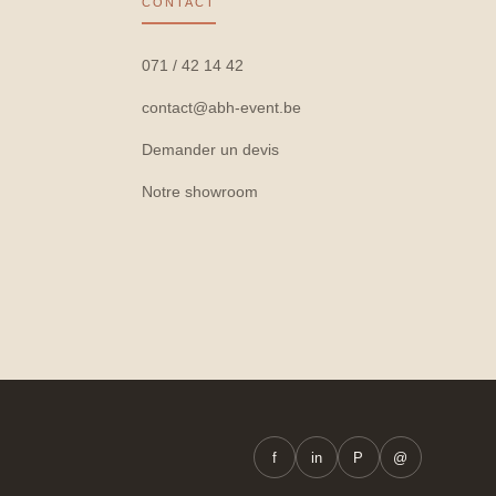
CONTACT
071 / 42 14 42
contact@abh-event.be
Demander un devis
Notre showroom
f
in
P
@