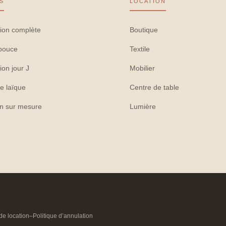
S
LOCATION
ion complète
Boutique
pouce
Textile
ion jour J
Mobilier
e laïque
Centre de table
on sur mesure
Lumière
de location
–
Politique d’annulation