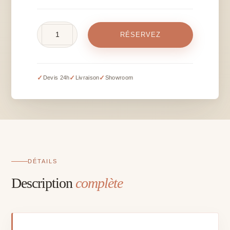
quantité
RÉSERVEZ
de
Pic
doré
H
✓
✓
✓
Devis 24h
Livraison
Showroom
18
cm
DÉTAILS
Description
complète