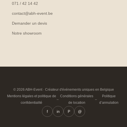
071 / 42 14 42
contact@abh-event.be
Demander un devis
Notre showroom
© 2026 ABH-Event · Créateur d'événements uniques en Belgique
Mentions légales et politique de
Conditions générales
Politique
–
–
confidentialité
de location
d’annulation
f
in
P
@