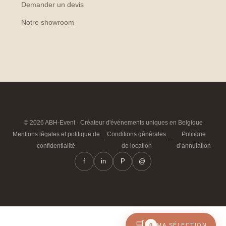
Demander un devis
Notre showroom
© 2026 ABH-Event · Créateur d'événements uniques en Belgique
Mentions légales et politique de
Conditions générales
Politique
–
–
confidentialité
de location
d’annulation
f
in
P
@
🛒
0
MA SÉLECTION