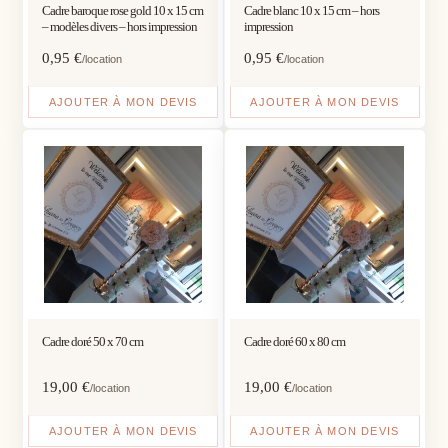
Cadre baroque rose gold 10 x 15 cm
Cadre blanc 10 x 15 cm – hors
– modèles divers – hors impression
impression
0,95
€
0,95
€
/location
/location
AJOUTER À MON DEVIS
AJOUTER À MON DEVIS
Cadre doré 50 x 70 cm
Cadre doré 60 x 80 cm
19,00
€
19,00
€
/location
/location
AJOUTER À MON DEVIS
AJOUTER À MON DEVIS