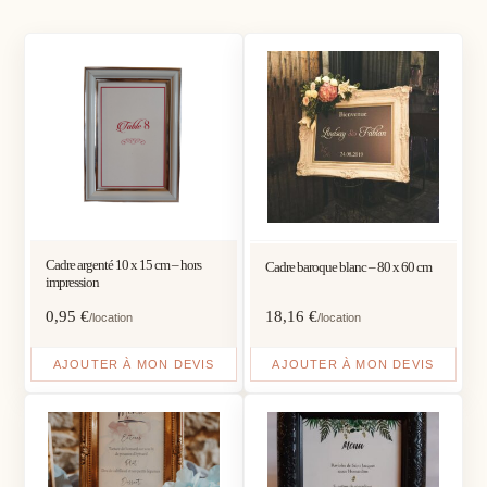
Cadre argenté 10 x 15 cm – hors
Cadre baroque blanc – 80 x 60 cm
impression
0,95
€
18,16
€
/location
/location
AJOUTER À MON DEVIS
AJOUTER À MON DEVIS