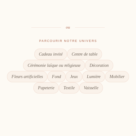
Le goût du partage
Chaque détail compte
ou
PARCOURIR NOTRE UNIVERS
Cadeau invité
Centre de table
Cérémonie laïque ou religieuse
Décoration
Fleurs artificielles
Fond
Jeux
Lumière
Mobilier
Papeterie
Textile
Vaisselle