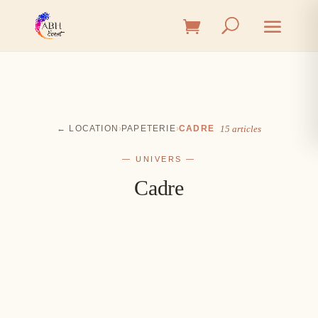
← LOCATION
›
PAPETERIE
›
CADRE
15 articles
— UNIVERS —
Cadre
Cérémonie
Vin d'honneur
L'union, l'instant émotion
Salle
Les premiers éclats de rire
Table
Une décoration à votre image
Signalétique