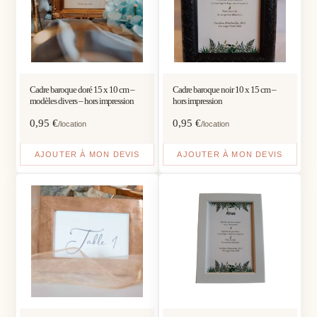
Cadre baroque doré 15 x 10 cm –
Cadre baroque noir 10 x 15 cm –
modèles divers – hors impression
hors impression
0,95
€
0,95
€
/location
/location
AJOUTER À MON DEVIS
AJOUTER À MON DEVIS