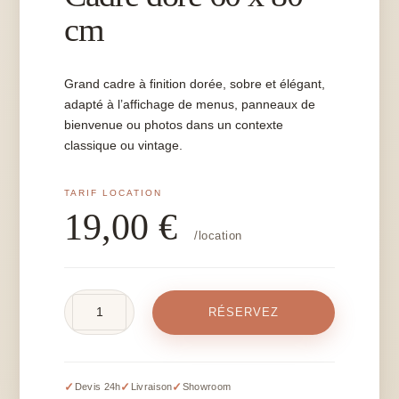
cm
Grand cadre à finition dorée, sobre et élégant,
adapté à l’affichage de menus, panneaux de
bienvenue ou photos dans un contexte
classique ou vintage.
19,00
€
/location
quantité
RÉSERVEZ
de
Cadre
doré
60
✓
✓
✓
Devis 24h
Livraison
Showroom