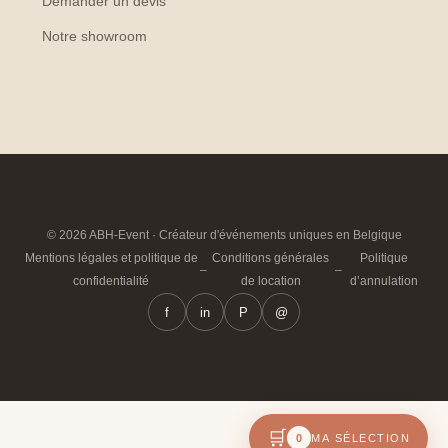
Demander un devis
Notre showroom
© 2026 ABH-Event · Créateur d'événements uniques en Belgique
Mentions légales et politique de
Conditions générales
Politique
–
–
confidentialité
de location
d’annulation
f
in
P
@
🛒
0
MA SÉLECTION