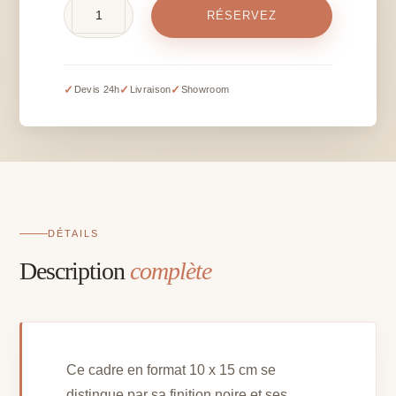
quantité
RÉSERVEZ
de
Cadre
baroque
noir
✓
✓
✓
Devis 24h
Livraison
Showroom
10
x
15
cm
-
hors
impression
DÉTAILS
Description
complète
Ce cadre en format 10 x 15 cm se
distingue par sa finition noire et ses