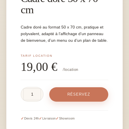
cm
Cadre doré au format 50 x 70 cm, pratique et
polyvalent, adapté à l’affichage d’un panneau
de bienvenue, d’un menu ou d’un plan de table.
19,00
€
/location
quantité
RÉSERVEZ
de
Cadre
doré
50
✓
✓
✓
Devis 24h
Livraison
Showroom
x