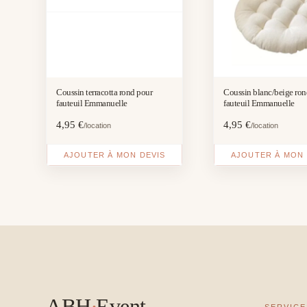
Coussin terracotta rond pour
Coussin blanc/beige ron
fauteuil Emmanuelle
fauteuil Emmanuelle
4,95
€
4,95
€
/location
/location
AJOUTER À MON DEVIS
AJOUTER À MON 
ABH
·
Event