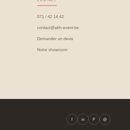
CONTACT
071 / 42 14 42
contact@abh-event.be
Demander un devis
Notre showroom
f
in
P
@