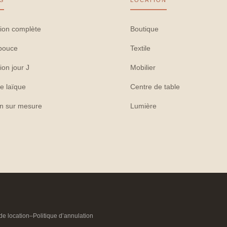
S
LOCATION
ion complète
Boutique
pouce
Textile
ion jour J
Mobilier
e laïque
Centre de table
on sur mesure
Lumière
de location
–
Politique d’annulation