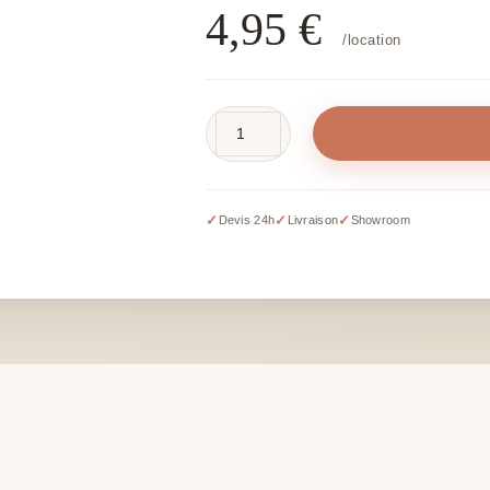
4,95
€
/location
quantité
de
Coussin
rose
✓
✓
✓
Devis 24h
Livraison
Showroom
rond
pour
fauteuil
Emmanuelle