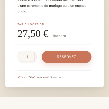
assise d’honneur ou élément décoratif lors
d’une cérémonie de mariage ou d’un espace
photo.
27,50
€
/location
quantité
RÉSERVEZ
de
Banc
végétal
-
✓
✓
✓
Devis 24h
Livraison
Showroom
L
120
cm