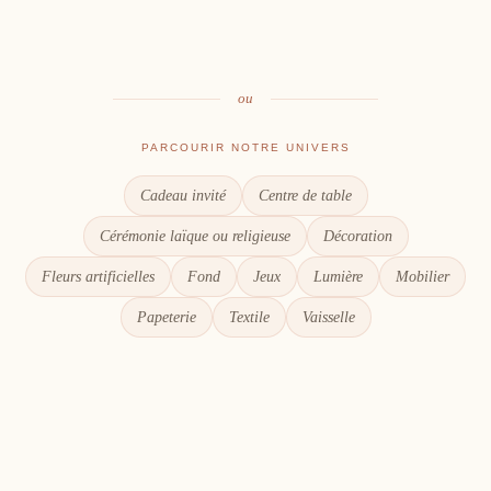
Le goût du partage
Chaque détail compte
ou
PARCOURIR NOTRE UNIVERS
Cadeau invité
Centre de table
Cérémonie laïque ou religieuse
Décoration
Fleurs artificielles
Fond
Jeux
Lumière
Mobilier
Papeterie
Textile
Vaisselle