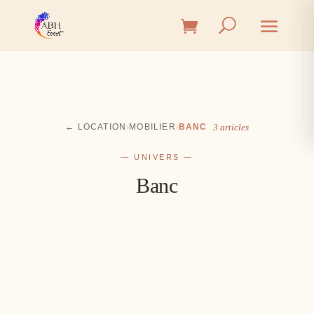
← LOCATION
›
MOBILIER
›
BANC
3 articles
— UNIVERS —
Banc
Cérémonie
Vin d'honneur
L'union, l'instant émotion
Salle
Les premiers éclats de rire
Table
Une décoration à votre image
Signalétique