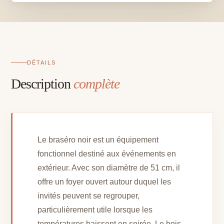
51
cm
(hors
bois)
DÉTAILS
Description
complète
Le braséro noir est un équipement
fonctionnel destiné aux événements en
extérieur. Avec son diamètre de 51 cm, il
offre un foyer ouvert autour duquel les
invités peuvent se regrouper,
particulièrement utile lorsque les
températures baissent en soirée. Le bois