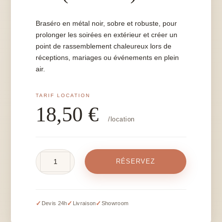
Braséro en métal noir, sobre et robuste, pour
prolonger les soirées en extérieur et créer un
point de rassemblement chaleureux lors de
réceptions, mariages ou événements en plein
air.
18,50
€
/location
quantité
RÉSERVEZ
de
Braséro
noir
–
✓
✓
✓
Devis 24h
Livraison
Showroom
Ø