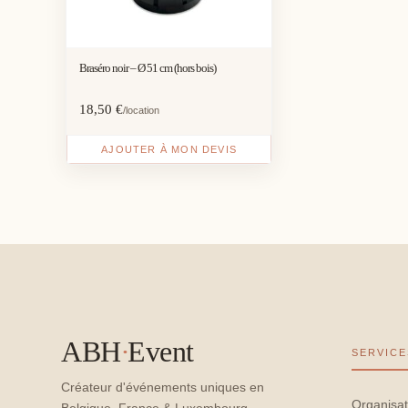
Braséro noir – Ø 51 cm (hors bois)
18,50
€
/location
AJOUTER À MON DEVIS
ABH
·
Event
SERVICE
Créateur d'événements uniques en
Organisat