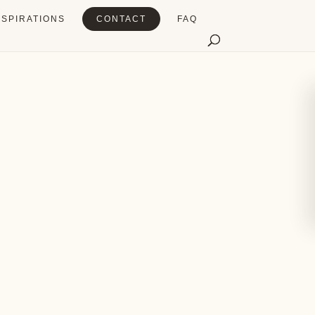
NSPIRATIONS
CONTACT
FAQ
Table
Signalétique
ût du partage
Chaque détail compte