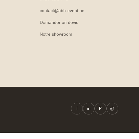
contact@abh-event.be
Demander un devis
Notre showroom
f
in
P
@