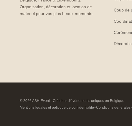
Belgique, France & Luxembourg.
Organisation, décoration et location de
Coup de 
matériel pour vos plus beaux moments.
Coordinat
Cérémoni
Décorati
© 2026 ABH-Event · Créateur d'événements uniques en Belgique
Mentions légales et politique de confidentialité
–
Conditions générales 