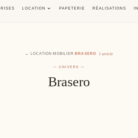
RISES
LOCATION
PAPETERIE
RÉALISATIONS
I
← LOCATION
›
MOBILIER
›
BRASERO
1 article
— UNIVERS —
Brasero
nneur
Salle
ts de rire
Une décoration à votre image
Le go