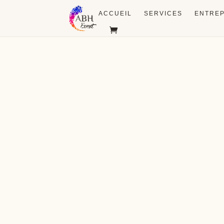
ACCUEIL
SERVICES
ENTREP
Cérémonie
Vin d'ho
L'union, l'instant émotion
Les premiers écla