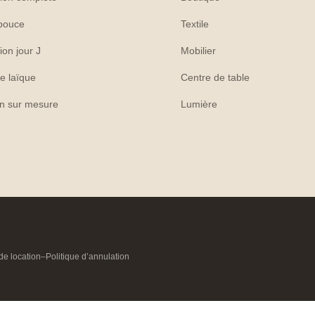
pouce
Textile
ion jour J
Mobilier
e laïque
Centre de table
on sur mesure
Lumière
de location
–
Politique d’annulation