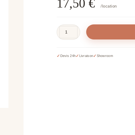
17,50
€
/location
quantité
de
Colonne
noire
✓
✓
✓
Devis 24h
Livraison
Showroom
–
H
80
cm