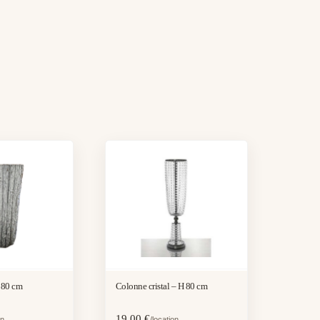
 80 cm
Colonne cristal – H 80 cm
19,00
€
on
/location