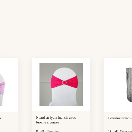
Nœud en lycra fuchsia avec
a
Colonne tronc –
broche argentée
0,50
€
10,50
€
/location
/locati