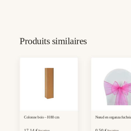
Produits similaires
Colonne bois – H 80 cm
Nœud en organza fuchsi
17,14
€
0,50
€
/location
/location