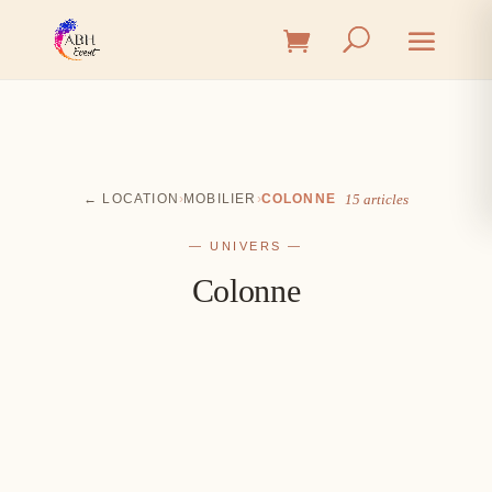
← LOCATION
›
MOBILIER
›
COLONNE
15 articles
— UNIVERS —
Colonne
Cérémonie
Vin d'honneur
L'union, l'instant émotion
Salle
Les premiers éclats de rire
Table
Une décoration à votre image
Signalétique