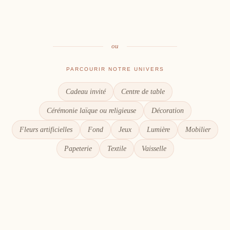
Le goût du partage
Chaque détail compte
ou
PARCOURIR NOTRE UNIVERS
Cadeau invité
Centre de table
Cérémonie laïque ou religieuse
Décoration
Fleurs artificielles
Fond
Jeux
Lumière
Mobilier
Papeterie
Textile
Vaisselle