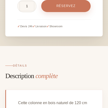
quantité
RÉSERVEZ
de
Colonne
bois
-
✓
✓
✓
Devis 24h
Livraison
Showroom
H
120
cm
DÉTAILS
Description
complète
Cette colonne en bois naturel de 120 cm