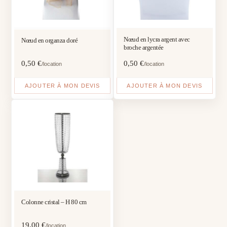
Nœud en lycra argent avec
Nœud en organza doré
broche argentée
0,50
€
0,50
€
/location
/location
AJOUTER À MON DEVIS
AJOUTER À MON DEVIS
Colonne cristal – H 80 cm
19,00
€
/location