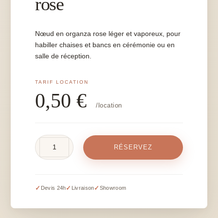
rose
Nœud en organza rose léger et vaporeux, pour
habiller chaises et bancs en cérémonie ou en
salle de réception.
0,50
€
/location
quantité
RÉSERVEZ
de
Nœud
en
organza
✓
✓
✓
Devis 24h
Livraison
Showroom
rose