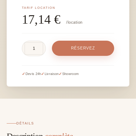
17,14
€
/location
quantité
RÉSERVEZ
de
Colonne
bois
-
✓
✓
✓
Devis 24h
Livraison
Showroom
H
80
cm
DÉTAILS