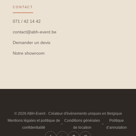
CONTACT
071 / 42 14 42
contact@abh-event.be
Demander un devis
Notre showroom
© 2026 ABH-Event · Créateur d'événements uniques en Belgique
Mentions légales et politique de
Conditions générales
Politique
–
–
confidentialité
de location
d’annulation