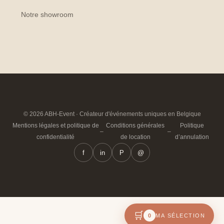
Notre showroom
© 2026 ABH-Event · Créateur d'événements uniques en Belgique
Mentions légales et politique de
Conditions générales
Politique
–
–
confidentialité
de location
d’annulation
f
in
P
@
🛒
0
MA SÉLECTION