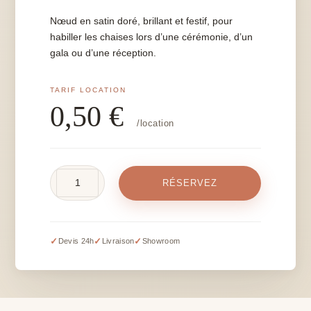
Nœud en satin doré, brillant et festif, pour
habiller les chaises lors d’une cérémonie, d’un
gala ou d’une réception.
0,50
€
/location
quantité
RÉSERVEZ
de
Nœud
en
satin
✓
✓
✓
Devis 24h
Livraison
Showroom
doré