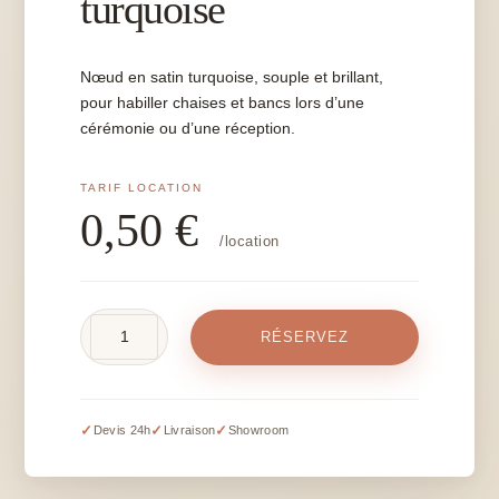
turquoise
Nœud en satin turquoise, souple et brillant,
pour habiller chaises et bancs lors d’une
cérémonie ou d’une réception.
0,50
€
/location
quantité
RÉSERVEZ
de
Nœud
en
satin
✓
✓
✓
Devis 24h
Livraison
Showroom
turquoise