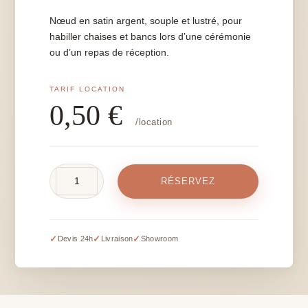
Nœud en satin argent, souple et lustré, pour
habiller chaises et bancs lors d’une cérémonie
ou d’un repas de réception.
0,50
€
/location
quantité
RÉSERVEZ
de
Nœud
en
satin
✓
✓
✓
Devis 24h
Livraison
Showroom
argent