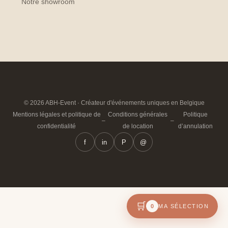
Notre showroom
© 2026 ABH-Event · Créateur d'événements uniques en Belgique
Mentions légales et politique de
Conditions générales
Politique
–
–
confidentialité
de location
d’annulation
f
in
P
@
🛒
0
MA SÉLECTION