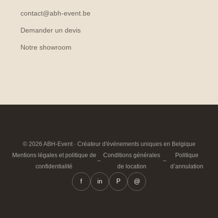
contact@abh-event.be
Demander un devis
Notre showroom
© 2026 ABH-Event · Créateur d'événements uniques en Belgique
Mentions légales et politique de
Conditions générales
Politique
–
–
confidentialité
de location
d’annulation
f
in
P
@