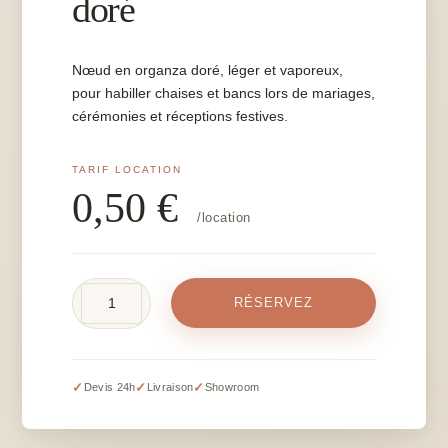
doré
Nœud en organza doré, léger et vaporeux,
pour habiller chaises et bancs lors de mariages,
cérémonies et réceptions festives.
0,50
€
/location
quantité
RÉSERVEZ
de
Nœud
en
organza
✓
✓
✓
Devis 24h
Livraison
Showroom
doré