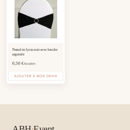
Nœud en lycra noir avec broche
argentée
0,50
€
/location
AJOUTER À MON DEVIS
ABH
·
Event