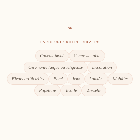
Le goût du partage
Chaque détail compte
ou
PARCOURIR NOTRE UNIVERS
Cadeau invité
Centre de table
Cérémonie laïque ou religieuse
Décoration
Fleurs artificielles
Fond
Jeux
Lumière
Mobilier
Papeterie
Textile
Vaisselle