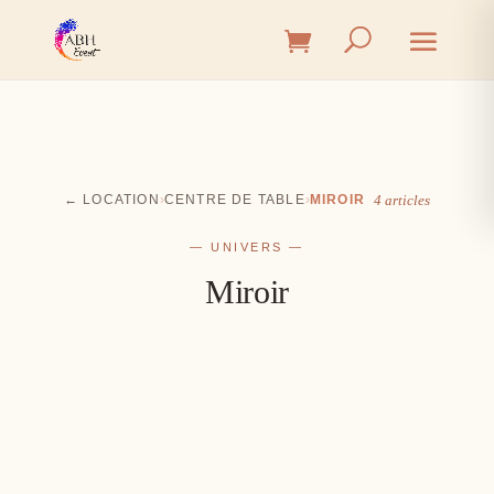
← LOCATION
›
CENTRE DE TABLE
›
MIROIR
4 articles
— UNIVERS —
Miroir
Cérémonie
Vin d'honneur
L'union, l'instant émotion
Salle
Les premiers éclats de rire
Table
Une décoration à votre image
Signalétique