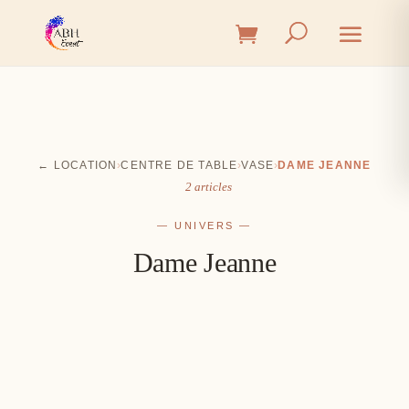
← LOCATION
›
CENTRE DE TABLE
›
VASE
›
DAME JEANNE
2 articles
— UNIVERS —
Dame Jeanne
Cérémonie
Vin d'honneur
L'union, l'instant émotion
Salle
Les premiers éclats de rire