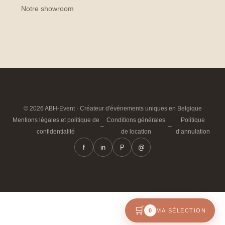
Notre showroom
© 2026 ABH-Event · Créateur d'événements uniques en Belgique
Mentions légales et politique de
Conditions générales
Politique
–
–
confidentialité
de location
d’annulation
f
in
P
@
🛒
0
MA SÉLECTION