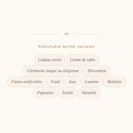
Table
Une décoration à votre image
Signalétique
Le goût du partage
Chaque détail compte
ou
PARCOURIR NOTRE UNIVERS
Cadeau invité
Centre de table
Cérémonie laïque ou religieuse
Décoration
Fleurs artificielles
Fond
Jeux
Lumière
Mobilier
Papeterie
Textile
Vaisselle