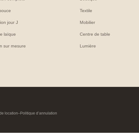
pouce
Textile
ion jour J
Mobilier
e laïque
Centre de table
on sur mesure
Lumière
de location
–
Politique d’annulation