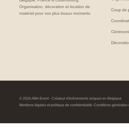
Belgique, France & Luxembourg.
Organisation, décoration et location de
Coup de 
matériel pour vos plus beaux moments.
Coordinat
Cérémoni
Décorati
© 2026 ABH-Event · Créateur d'événements uniques en Belgique
Mentions légales et politique de confidentialité
–
Conditions générales 