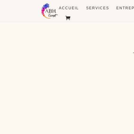
ACCUEIL
SERVICES
ENTREP
Cérémonie
Vin d'ho
L'union, l'instant émotion
Les premiers écla