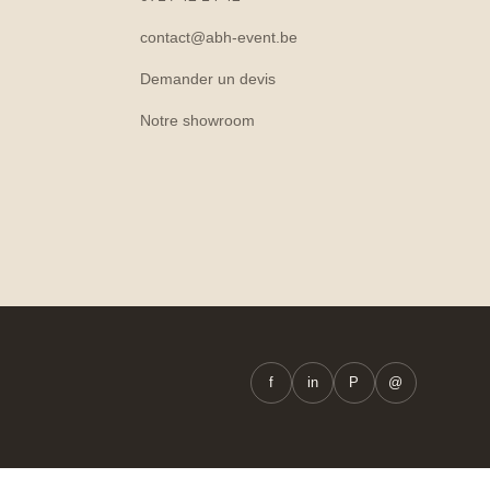
contact@abh-event.be
Demander un devis
Notre showroom
f
in
P
@