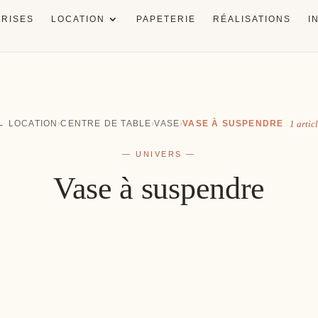
RISES
LOCATION
PAPETERIE
RÉALISATIONS
I
← LOCATION
›
CENTRE DE TABLE
›
VASE
›
VASE À SUSPENDRE
1 artic
— UNIVERS —
Vase à suspendre
nneur
Salle
ts de rire
Une décoration à votre image
Le go