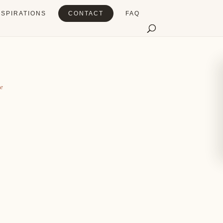
NSPIRATIONS
CONTACT
FAQ
le
Table
Signalétique
ût du partage
Chaque détail compte