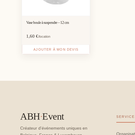
Vase boule à suspendre – 12 cm
1,60
€
/location
AJOUTER À MON DEVIS
ABH
·
Event
SERVICE
Créateur d'événements uniques en
Organisat