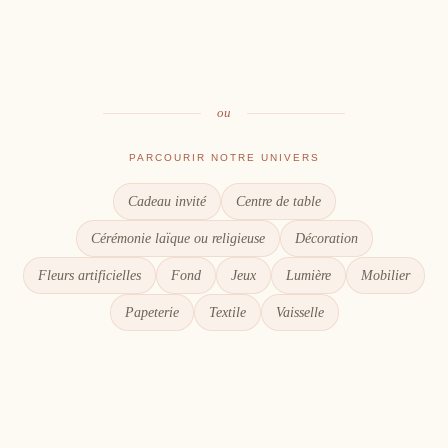
Table
Une décoration à votre image
Signalétique
Le goût du partage
Chaque détail compte
ou
PARCOURIR NOTRE UNIVERS
Cadeau invité
Centre de table
Cérémonie laïque ou religieuse
Décoration
Fleurs artificielles
Fond
Jeux
Lumière
Mobilier
Papeterie
Textile
Vaisselle