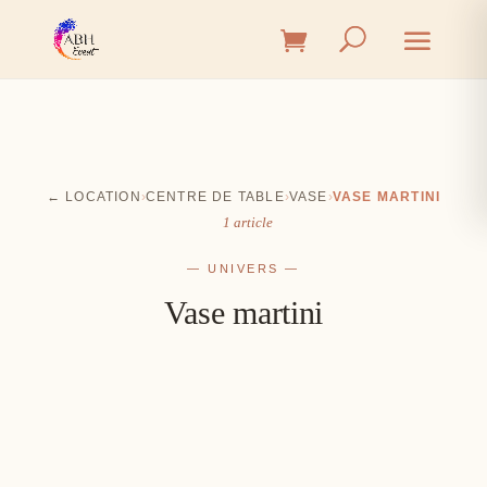
← LOCATION
›
CENTRE DE TABLE
›
VASE
›
VASE MARTINI
1 article
— UNIVERS —
Vase martini
Cérémonie
Vin d'honneur
L'union, l'instant émotion
Salle
Les premiers éclats de rire