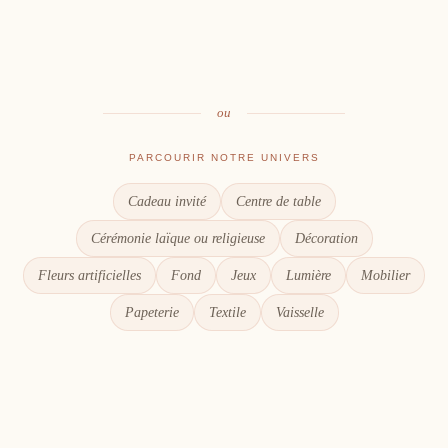
Table
Une décoration à votre image
Signalétique
Le goût du partage
Chaque détail compte
ou
PARCOURIR NOTRE UNIVERS
Cadeau invité
Centre de table
Cérémonie laïque ou religieuse
Décoration
Fleurs artificielles
Fond
Jeux
Lumière
Mobilier
Papeterie
Textile
Vaisselle