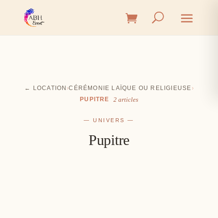
← LOCATION
›
CÉRÉMONIE LAÏQUE OU RELIGIEUSE
›
PUPITRE
2 articles
— UNIVERS —
Pupitre
Cérémonie
Vin d'honneur
L'union, l'instant émotion
Salle
Les premiers éclats de rire