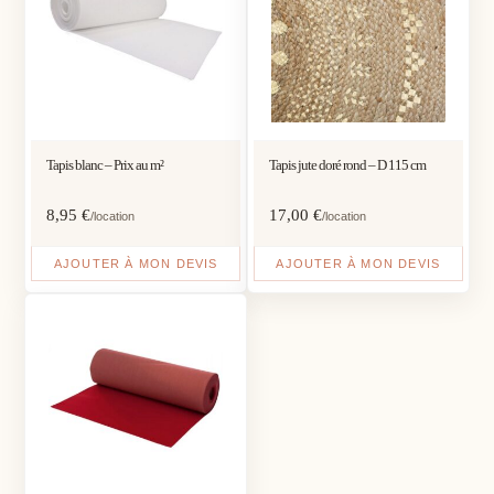
Tapis blanc – Prix au m²
Tapis jute doré rond – D 115 cm
8,95
€
17,00
€
/location
/location
AJOUTER À MON DEVIS
AJOUTER À MON DEVIS