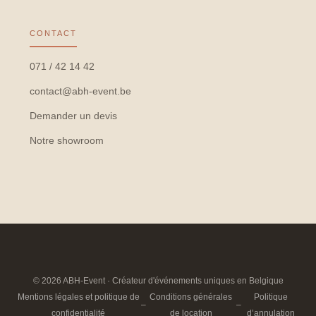
CONTACT
071 / 42 14 42
contact@abh-event.be
Demander un devis
Notre showroom
© 2026 ABH-Event · Créateur d'événements uniques en Belgique
Mentions légales et politique de
Conditions générales
Politique
–
–
confidentialité
de location
d’annulation