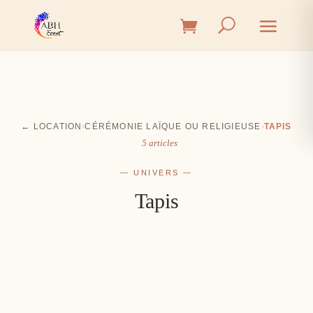
← LOCATION
›
CÉRÉMONIE LAÏQUE OU RELIGIEUSE
›
TAPIS
5 articles
— UNIVERS —
Tapis
Cérémonie
Vin d'honneur
L'union, l'instant émotion
Salle
Les premiers éclats de rire