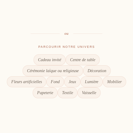
Table
Une décoration à votre image
Signalétique
Le goût du partage
Chaque détail compte
ou
PARCOURIR NOTRE UNIVERS
Cadeau invité
Centre de table
Cérémonie laïque ou religieuse
Décoration
Fleurs artificielles
Fond
Jeux
Lumière
Mobilier
Papeterie
Textile
Vaisselle