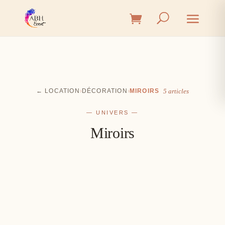
← LOCATION
›
DÉCORATION
›
MIROIRS
5 articles
— UNIVERS —
Miroirs
Cérémonie
Vin d'honneur
L'union, l'instant émotion
Salle
Les premiers éclats de rire
Table
Une décoration à votre image
Signalétique