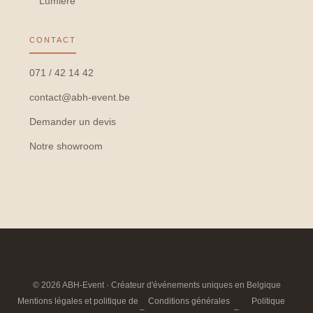
Lumière
CONTACT
071 / 42 14 42
contact@abh-event.be
Demander un devis
Notre showroom
© 2026 ABH-Event · Créateur d'événements uniques en Belgique
Mentions légales et politique de
Conditions générales
Politique
–
–