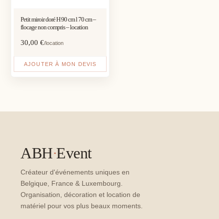
Petit miroir doré H 90 cm l 70 cm –
flocage non compris – location
30,00
€
/location
AJOUTER À MON DEVIS
ABH
·
Event
Créateur d'événements uniques en
Belgique, France & Luxembourg.
Organisation, décoration et location de
matériel pour vos plus beaux moments.