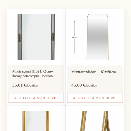
Miroir argenté H162 L 72 cm –
Miroir arrondi doré – 160 x 60 cm
flocage non compris – location
35,01
€
45,00
€
/location
/location
AJOUTER À MON DEVIS
AJOUTER À MON DEVIS