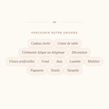
Le goût du partage
Chaque détail compte
ou
PARCOURIR NOTRE UNIVERS
Cadeau invité
Centre de table
Cérémonie laïque ou religieuse
Décoration
Fleurs artificielles
Fond
Jeux
Lumière
Mobilier
Papeterie
Textile
Vaisselle