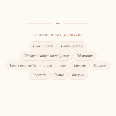
Le goût du partage
Chaque détail compte
ou
PARCOURIR NOTRE UNIVERS
Cadeau invité
Centre de table
Cérémonie laïque ou religieuse
Décoration
Fleurs artificielles
Fond
Jeux
Lumière
Mobilier
Papeterie
Textile
Vaisselle