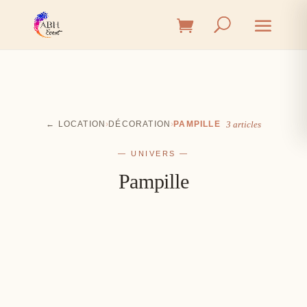
← LOCATION
›
DÉCORATION
›
PAMPILLE
3 articles
— UNIVERS —
Pampille
Cérémonie
Vin d'honneur
L'union, l'instant émotion
Salle
Les premiers éclats de rire
Table
Une décoration à votre image
Signalétique