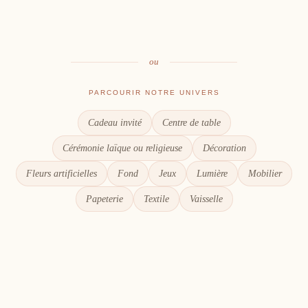
Le goût du partage
Chaque détail compte
ou
PARCOURIR NOTRE UNIVERS
Cadeau invité
Centre de table
Cérémonie laïque ou religieuse
Décoration
Fleurs artificielles
Fond
Jeux
Lumière
Mobilier
Papeterie
Textile
Vaisselle