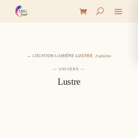
← LOCATION
›
LUMIÈRE
›
LUSTRE
2 articles
— UNIVERS —
Lustre
Cérémonie
Vin d'honneur
L'union, l'instant émotion
Salle
Les premiers éclats de rire
Table
Une décoration à votre image
Signalétique