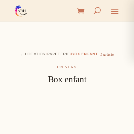
← LOCATION
›
PAPETERIE
›
BOX ENFANT
1 article
— UNIVERS —
Box enfant
Cérémonie
Vin d'honneur
L'union, l'instant émotion
Salle
Les premiers éclats de rire
Table
Une décoration à votre image
Signalétique