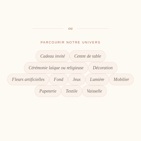
Le goût du partage
Chaque détail compte
ou
PARCOURIR NOTRE UNIVERS
Cadeau invité
Centre de table
Cérémonie laïque ou religieuse
Décoration
Fleurs artificielles
Fond
Jeux
Lumière
Mobilier
Papeterie
Textile
Vaisselle