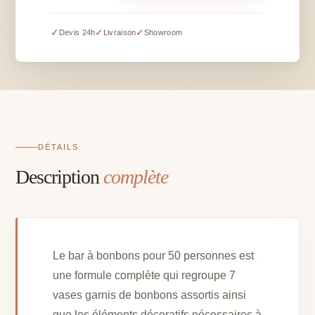
à
bonbons
✓
✓
✓
Devis 24h
Livraison
Showroom
pour
50
personnes
avec
7
vases
garnis
DÉTAILS
Description
complète
Le bar à bonbons pour 50 personnes est
une formule complète qui regroupe 7
vases garnis de bonbons assortis ainsi
que les éléments décoratifs nécessaires à