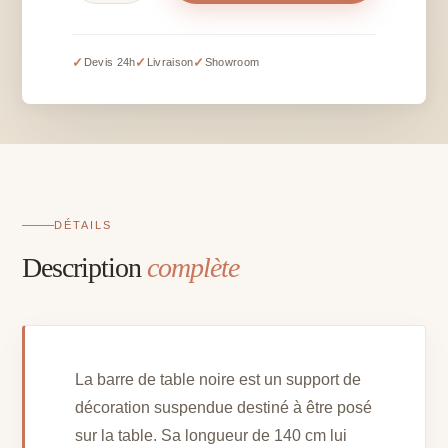
Barre
de
table
✓
✓
✓
Devis 24h
Livraison
Showroom
noire
-
L
140
cm
DÉTAILS
Description
complète
La barre de table noire est un support de
décoration suspendue destiné à être posé
sur la table. Sa longueur de 140 cm lui