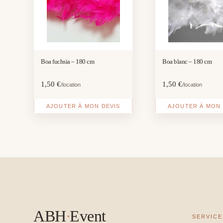
Boa fuchsia – 180 cm
Boa blanc – 180 cm
1,50
€
1,50
€
/location
/location
AJOUTER À MON DEVIS
AJOUTER À MON 
ABH
·
Event
SERVICE