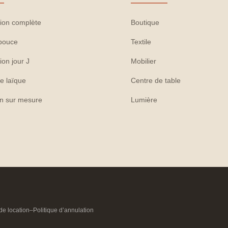
ion complète
Boutique
pouce
Textile
ion jour J
Mobilier
e laïque
Centre de table
on sur mesure
Lumière
de location
–
Politique d’annulation