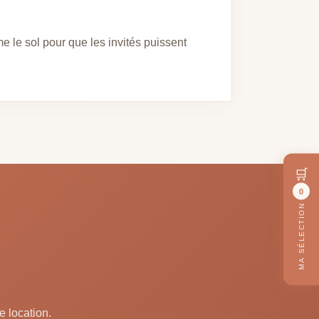
le sol pour que les invités puissent
🛒
0
MA SÉLECTION
e location.