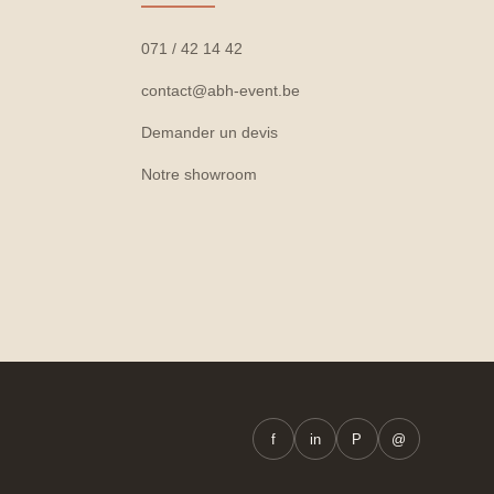
071 / 42 14 42
contact@abh-event.be
Demander un devis
Notre showroom
f
in
P
@