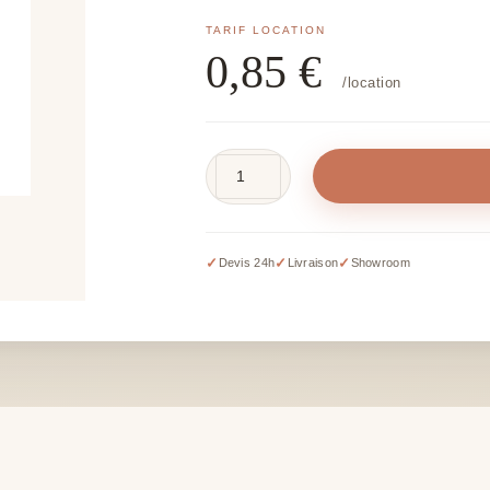
0,85
€
/location
quantité
de
Bougie
chandelle
✓
✓
✓
Devis 24h
Livraison
Showroom
blanche
LED
blanc
chaud
–
Modèles
divers
(H
20