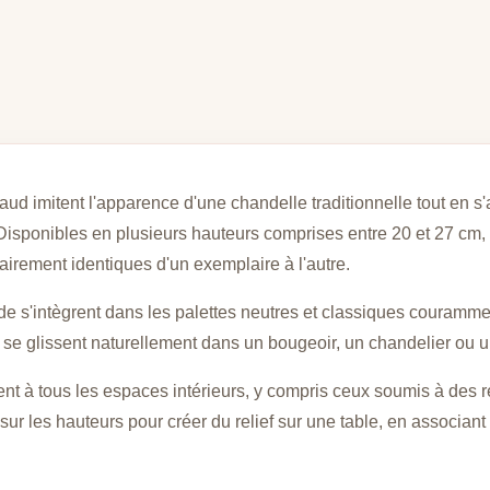
à
27
cm)
–
hors
piles
 imitent l'apparence d'une chandelle traditionnelle tout en s'a
 Disponibles en plusieurs hauteurs comprises entre 20 et 27 cm,
irement identiques d'un exemplaire à l'autre.
de s'intègrent dans les palettes neutres et classiques courammen
s se glissent naturellement dans un bougeoir, un chandelier ou u
 à tous les espaces intérieurs, y compris ceux soumis à des rest
sur les hauteurs pour créer du relief sur une table, en associan