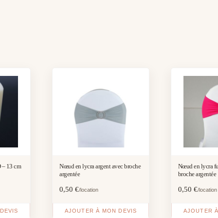
 – 13 cm
Nœud en lycra argent avec broche
Nœud en lycra f
argentée
broche argentée
0,50
€
0,50
€
/location
/location
DEVIS
AJOUTER À MON DEVIS
AJOUTER À