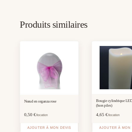
Produits similaires
Bougie cylindrique LED
Nœud en organza rose
(hors piles)
0,50
€
4,65
€
/location
/location
AJOUTER À MON DEVIS
AJOUTER À MON 