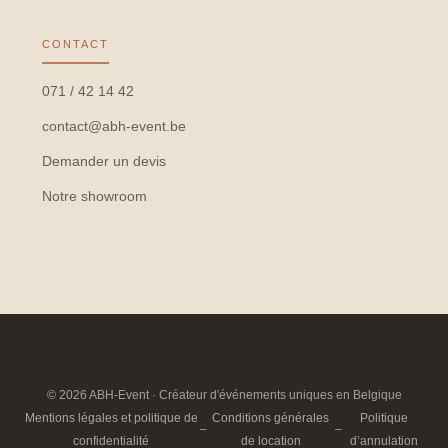
CONTACT
071 / 42 14 42
contact@abh-event.be
Demander un devis
Notre showroom
© 2026 ABH-Event · Créateur d'événements uniques en Belgique
Mentions légales et politique de
Conditions générales
Politique
–
–
confidentialité
de location
d’annulation