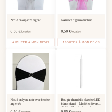
Nœud en organza argent
Nœud en organza fuchsia
0,50
€
0,50
€
/location
/location
AJOUTER À MON DEVIS
AJOUTER À MON DEVIS
Nœud en lycra noir avec broche
Bougie chandelle blanche LED
argentée
blanc chaud – Modèles divers
(H 20 à 27 cm) – hors piles
0,50
€
0,85
€
/location
/location