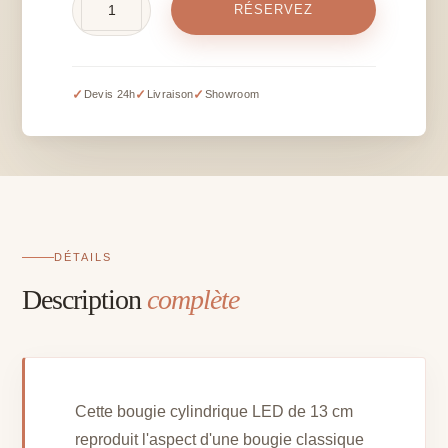
RÉSERVEZ
de
Bougie
cylindrique
LED
✓
✓
✓
Devis 24h
Livraison
Showroom
–
13
cm
(hors
piles)
DÉTAILS
Description
complète
Cette bougie cylindrique LED de 13 cm
reproduit l'aspect d'une bougie classique