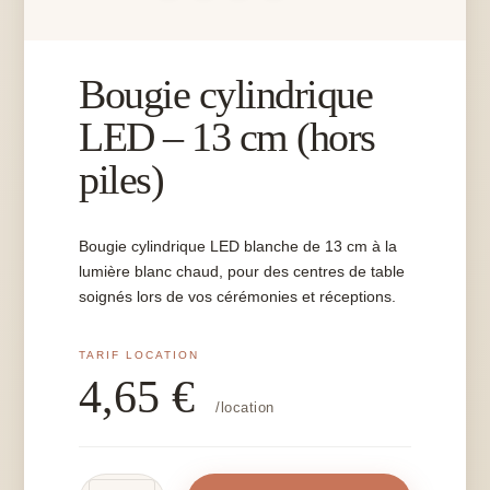
Bougie cylindrique
LED – 13 cm (hors
piles)
Bougie cylindrique LED blanche de 13 cm à la
lumière blanc chaud, pour des centres de table
soignés lors de vos cérémonies et réceptions.
4,65
€
/location
quantité