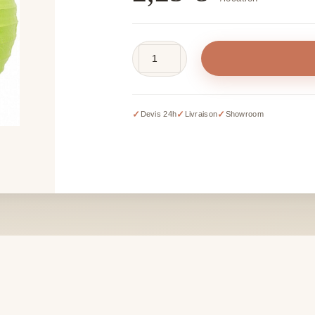
quantité
de
Boule
chinoise
✓
✓
✓
Devis 24h
Livraison
Showroom
verte
–
Ø
30
cm