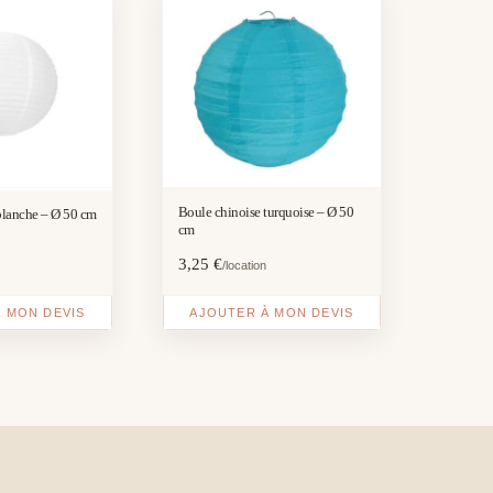
Boule chinoise turquoise – Ø 50
blanche – Ø 50 cm
cm
3,25
€
/location
 MON DEVIS
AJOUTER À MON DEVIS