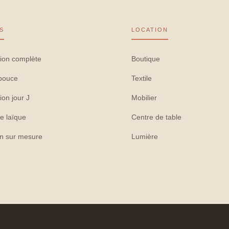
S
LOCATION
ion complète
Boutique
pouce
Textile
ion jour J
Mobilier
e laïque
Centre de table
on sur mesure
Lumière