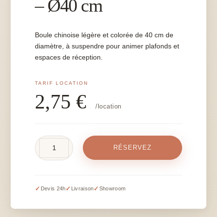
– Ø40 cm
Boule chinoise légère et colorée de 40 cm de
diamètre, à suspendre pour animer plafonds et
espaces de réception.
2,75
€
/location
quantité
RÉSERVEZ
de
Boule
chinoise
violet
✓
✓
✓
Devis 24h
Livraison
Showroom
–
Ø40