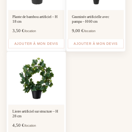
Plante de bambou artificiel – H
Graminée artificielle avec
18 cm
pampa – H 60 cm
3,50
€
9,00
€
/location
/location
AJOUTER À MON DEVIS
AJOUTER À MON DEVIS
Lierre artificiel sur structure – H
28 cm
4,50
€
/location