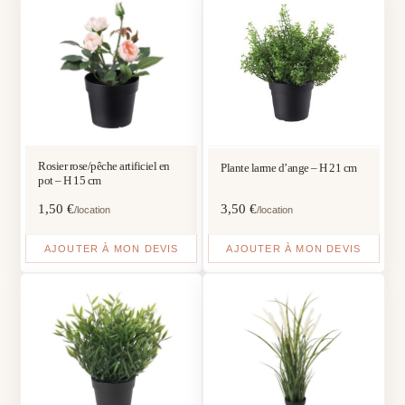
Rosier rose/pêche artificiel en
Plante larme d’ange – H 21 cm
pot – H 15 cm
1,50
€
3,50
€
/location
/location
AJOUTER À MON DEVIS
AJOUTER À MON DEVIS