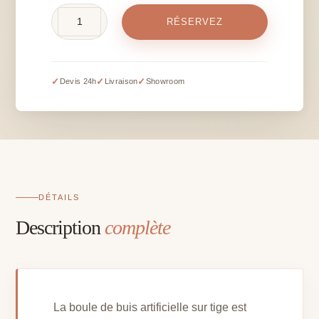
quantité
RÉSERVEZ
de
Boule
de
buis
✓
✓
✓
Devis 24h
Livraison
Showroom
artificiel
avec
pot
-
H
90
cm
DÉTAILS
Description
complète
La boule de buis artificielle sur tige est