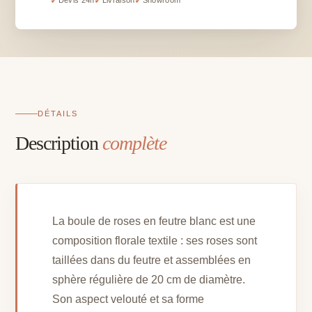
✓
✓
✓
Devis 24h
Livraison
Showroom
en
feutre
blanc
-
D
20
cm
DÉTAILS
Description
complète
La boule de roses en feutre blanc est une
composition florale textile : ses roses sont
taillées dans du feutre et assemblées en
sphère régulière de 20 cm de diamètre.
Son aspect velouté et sa forme