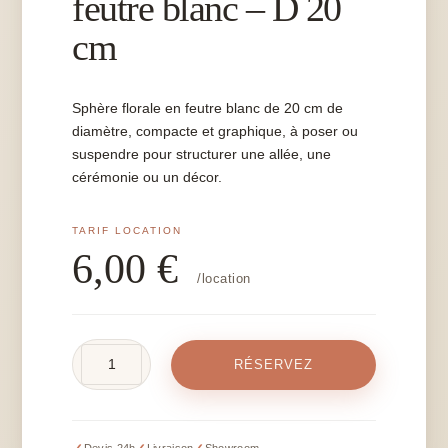
feutre blanc – D 20
cm
Sphère florale en feutre blanc de 20 cm de
diamètre, compacte et graphique, à poser ou
suspendre pour structurer une allée, une
cérémonie ou un décor.
6,00
€
/location
quantité
RÉSERVEZ
de
Boule
de
roses