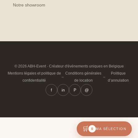
Notre showroom
© 2026 ABH-Event · Créateur d'événements uniques en Belgique
Mentions légales et politique de
Conditions générales
Politique
–
–
confidentialité
de location
d’annulation
f
in
P
@
🛒
0
MA SÉLECTION