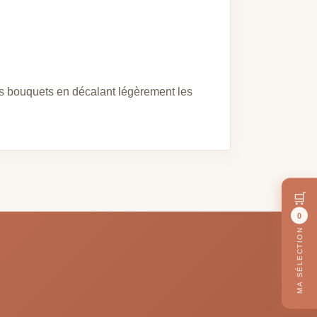
rs bouquets en décalant légèrement les
🛒
0
MA SÉLECTION