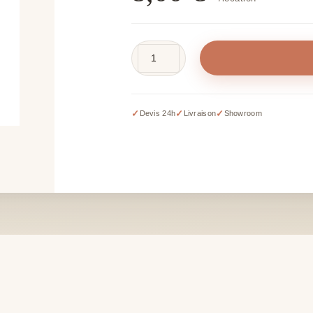
quantité
de
Bouquet
de
✓
✓
✓
Devis 24h
Livraison
Showroom
lierre
artificiel
-
L
120
cm