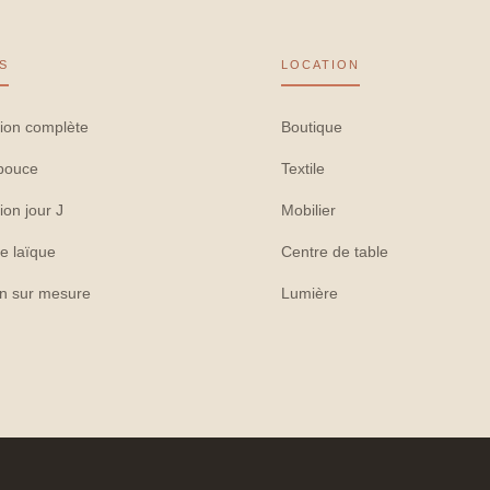
S
LOCATION
ion complète
Boutique
pouce
Textile
ion jour J
Mobilier
e laïque
Centre de table
on sur mesure
Lumière