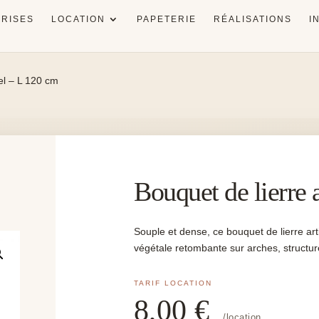
RISES
LOCATION
PAPETERIE
RÉALISATIONS
I
iel – L 120 cm
Bouquet de lierre 
Souple et dense, ce bouquet de lierre ar
végétale retombante sur arches, structur
8,00
€
/location