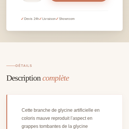
Branche
de
glycine
✓
✓
✓
Devis 24h
Livraison
Showroom
mauve
artificielle
-
L
120
cm
DÉTAILS
Description
complète
Cette branche de glycine artificielle en
coloris mauve reproduit l'aspect en
grappes tombantes de la glycine