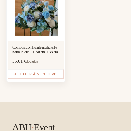
Composition florale artificielle
boule bleue – D 50 cm H 38 cm
35,01
€
/location
AJOUTER À MON DEVIS
ABH
·
Event