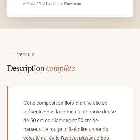
artificielle
✓
✓
✓
Devis 24h
Livraison
Showroom
boule
rouge
-
D
50
cm
H
DÉTAILS
50
Description
complète
cm
Cette composition florale artificielle se
présente sous la forme d'une boule dense
de 50 cm de diamètre et 50 cm de
hauteur. Le rouge utilisé offre un rendu
velouté qui évite l'aspect plastique trop