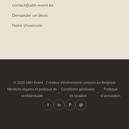
contact@abh-event.be
Demander un devis
Notre showroom
© 2026 ABH-Event · Créateur d'événements uniques en Belgique
Mentions légales et politique de
Conditions générales
Politique
–
–
confidentialité
de location
d’annulation
f
in
P
@