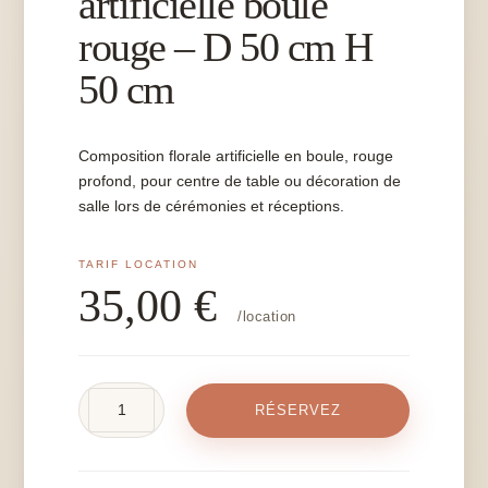
artificielle boule
rouge – D 50 cm H
50 cm
Composition florale artificielle en boule, rouge
profond, pour centre de table ou décoration de
salle lors de cérémonies et réceptions.
35,00
€
/location
quantité
RÉSERVEZ
de
Composition
florale